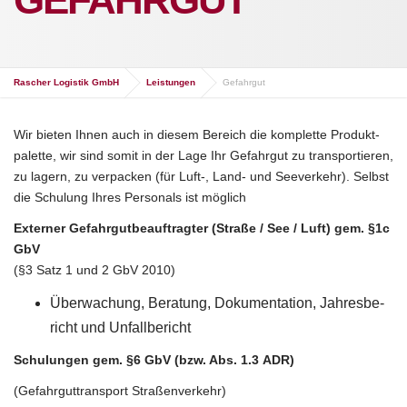
Rascher Logistik GmbH
Leistungen
Gefahrgut
Wir bie­ten Ihnen auch in die­sem Bereich die kom­plet­te Pro­dukt­
pa­let­te, wir sind somit in der Lage Ihr Gefahr­gut zu trans­por­tie­ren,
zu lagern, zu ver­pa­cken (für Luft‑, Land- und See­ver­kehr). Selbst
die Schu­lung Ihres Per­so­nals ist möglich
Exter­ner Gefahr­gut­be­auf­trag­ter (Stra­ße / See / Luft) gem. §1c
GbV
(§3 Satz 1 und 2 GbV 2010)
Über­wa­chung, Bera­tung, Doku­men­ta­ti­on, Jah­res­be­
richt und Unfallbericht
Schu­lun­gen gem. §6 GbV (bzw. Abs. 1.3 ADR)
(Gefahr­gut­trans­port Straßenverkehr)