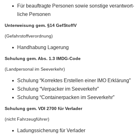
Für beauf­trag­te Per­so­nen sowie sons­ti­ge ver­ant­wort­
li­che Personen
Unter­wei­sung gem. §14 GefStoffV
(Gefahr­stoff­ver­ord­nung)
Hand­ha­bung Lagerung
Schu­lung gem. Abs. 1.3 IMDG-Code
(Land­per­so­nal im Seeverkehr)
Schu­lung “Kor­rek­tes Erstel­len einer IMO Erklärung”
Schu­lung “Ver­pa­cker im Seeverkehr”
Schu­lung “Con­tai­ner­pa­cken im Seeverkehr”
Schu­lung gem. VDI 2700 für Verlader
(nicht Fahr­zeug­füh­rer)
Ladungs­si­che­rung für Verlader